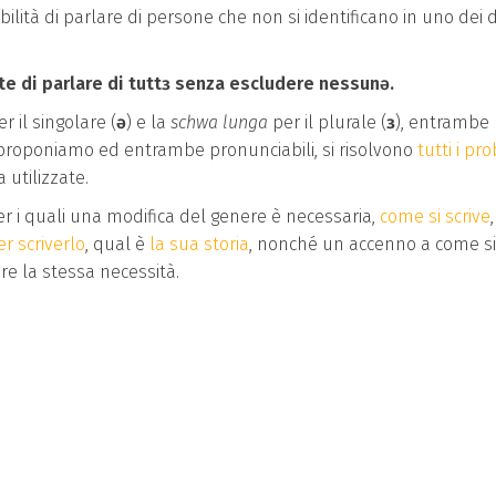
lità di parlare di persone che non si identificano in uno dei 
tte di parlare di tuttɜ senza escludere nessunǝ.
er il singolare (
ǝ
) e la
schwa lunga
per il plurale (
ɜ
), entrambe
he proponiamo ed entrambe pronunciabili, si risolvono
tutti i pr
 utilizzate.
r i quali una modifica del genere è necessaria,
come si scrive
,
r scriverlo
, qual è
la sua storia
, nonché un accenno a come si
re la stessa necessità.