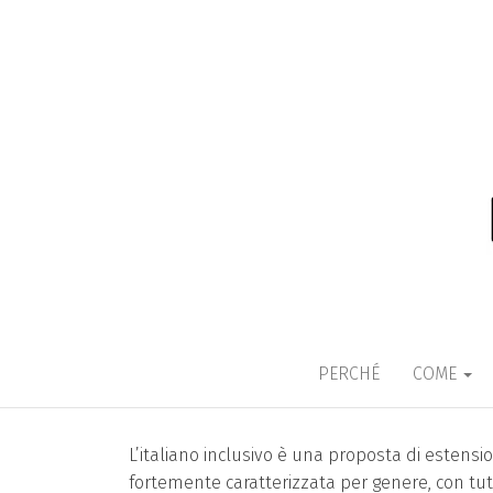
ITALIANO 
Una lingua che non discrimina p
PERCHÉ
COME
L’italiano inclusivo è una proposta di estensio
fortemente caratterizzata per genere, con tutt