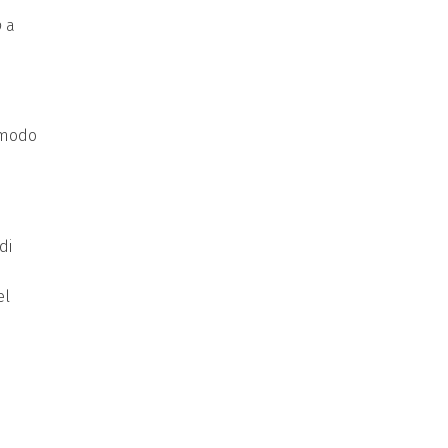
o
a
n modo
di
el