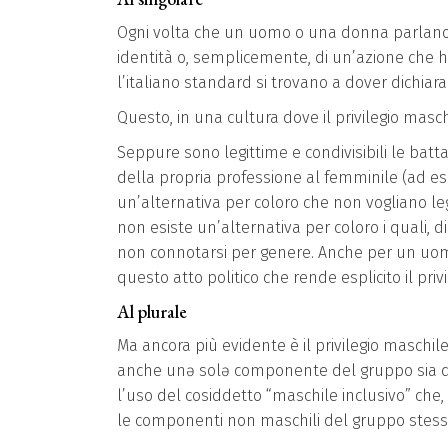
Ogni volta che un uomo o una donna parlano di
identità o, semplicemente, di un’azione che
l’italiano standard si trovano a dover dichiar
Questo, in una cultura dove il privilegio masc
Seppure sono legittime e condivisibili le batt
della propria professione al femminile (ad ese
un’alternativa per coloro che non vogliano leg
non esiste un’alternativa per coloro i quali, 
non connotarsi per genere. Anche per un uomo 
questo atto politico che rende esplicito il priv
Al plurale
Ma ancora più evidente è il privilegio maschil
anche unǝ solǝ componente del gruppo sia di
l’uso del cosiddetto “maschile inclusivo” che, 
le componenti non maschili del gruppo stess