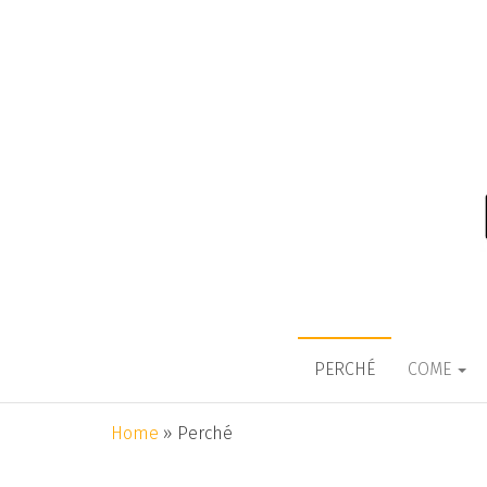
ITALIANO IN
Una lingua che non discrimina p
PERCHÉ
COME
Home
»
Perché