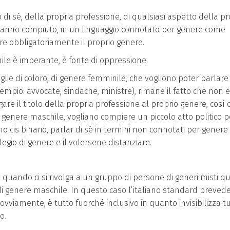
 sé, della propria professione, di qualsiasi aspetto della pr
 hanno compiuto, in un linguaggio connotato per genere come
are obbligatoriamente il proprio genere.
hile è imperante, è fonte di oppressione.
aglie di coloro, di genere femminile, che vogliono poter parlare
mpio: avvocate, sindache, ministre), rimane il fatto che non e
are il titolo della propria professione al proprio genere, così
di genere maschile, vogliano compiere un piccolo atto politico p
cis binario, parlar di sé in termini non connotati per genere
ilegio di genere e il volersene distanziare.
e quando ci si rivolga a un gruppo di persone di generi misti q
 genere maschile. In questo caso l’italiano standard preved
ovviamente, è tutto fuorché inclusivo in quanto invisibilizza t
o.