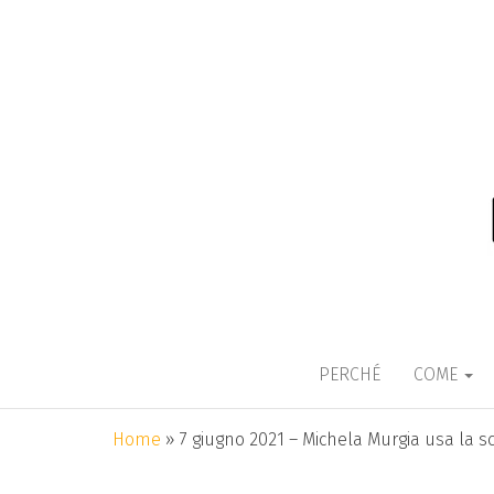
ITALIANO IN
Una lingua che non discrimina p
PERCHÉ
COME
Home
»
7 giugno 2021 – Michela Murgia usa la 